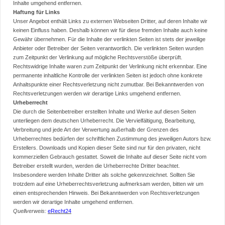
Inhalte umgehend entfernen.
Haftung für Links
Unser Angebot enthält Links zu externen Webseiten Dritter, auf deren Inhalte wir
keinen Einfluss haben. Deshalb können wir für diese fremden Inhalte auch keine
Gewähr übernehmen. Für die Inhalte der verlinkten Seiten ist stets der jeweilige
Anbieter oder Betreiber der Seiten verantwortlich. Die verlinkten Seiten wurden
zum Zeitpunkt der Verlinkung auf mögliche Rechtsverstöße überprüft.
Rechtswidrige Inhalte waren zum Zeitpunkt der Verlinkung nicht erkennbar. Eine
permanente inhaltliche Kontrolle der verlinkten Seiten ist jedoch ohne konkrete
Anhaltspunkte einer Rechtsverletzung nicht zumutbar. Bei Bekanntwerden von
Rechtsverletzungen werden wir derartige Links umgehend entfernen.
Urheberrecht
Die durch die Seitenbetreiber erstellten Inhalte und Werke auf diesen Seiten
unterliegen dem deutschen Urheberrecht. Die Vervielfältigung, Bearbeitung,
Verbreitung und jede Art der Verwertung außerhalb der Grenzen des
Urheberrechtes bedürfen der schriftlichen Zustimmung des jeweiligen Autors bzw.
Erstellers. Downloads und Kopien dieser Seite sind nur für den privaten, nicht
kommerziellen Gebrauch gestattet. Soweit die Inhalte auf dieser Seite nicht vom
Betreiber erstellt wurden, werden die Urheberrechte Dritter beachtet.
Insbesondere werden Inhalte Dritter als solche gekennzeichnet. Sollten Sie
trotzdem auf eine Urheberrechtsverletzung aufmerksam werden, bitten wir um
einen entsprechenden Hinweis. Bei Bekanntwerden von Rechtsverletzungen
werden wir derartige Inhalte umgehend entfernen.
Quellverweis:
eRecht24